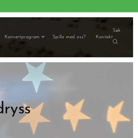
Søk
Konsertprogram
Spille med oss?
Kontakt
dryss