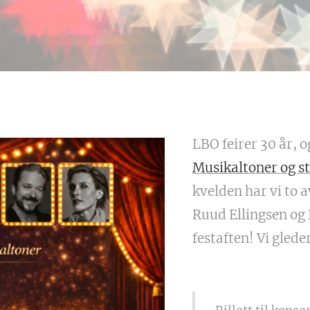
LBO feirer 30 år, o
Musikaltoner og s
kvelden har vi to 
Ruud Ellingsen og 
festaften! Vi gleder