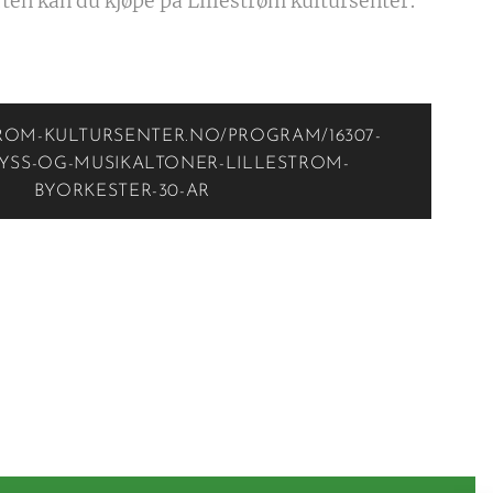
erten kan du kjøpe på Lillestrøm kultursenter:
ROM-KULTURSENTER.NO/PROGRAM/16307-
YSS-OG-MUSIKALTONER-LILLESTROM-
BYORKESTER-30-AR