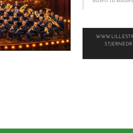
Billett til kons
WWW.LILLEST
STJERNEDR