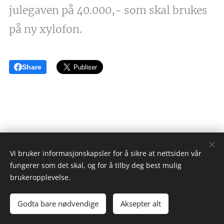
julegaven på 40.000,- som skal brukes
på ny xylofon.
Share
Vi bruker informasjonskapsler for å sikre at nettsiden vår
fungerer som det skal, og for å tilby deg best mulig
brukeropplevelse.
Nyhetsbrev
Godta bare nødvendige
Aksepter alt
Lillestrøm Byorkester
Informasjonskapsler