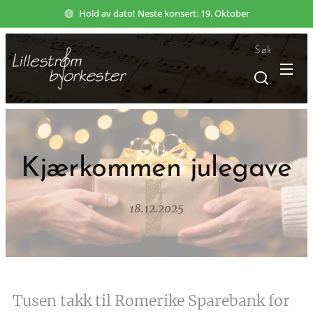
Hold av dato! Neste konsert: 19. Oktober
Søk
Kjærkommen julegave
18.12.2025
Tusen takk til Romerike Sparebank for