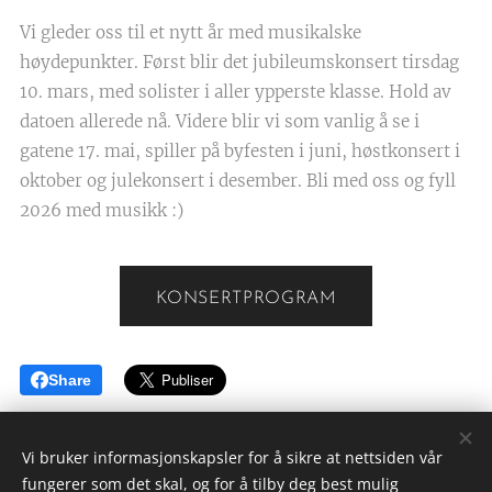
Vi gleder oss til et nytt år med musikalske
høydepunkter. Først blir det jubileumskonsert tirsdag
10. mars, med solister i aller ypperste klasse. Hold av
datoen allerede nå. Videre blir vi som vanlig å se i
gatene 17. mai, spiller på byfesten i juni, høstkonsert i
oktober og julekonsert i desember. Bli med oss og fyll
2026 med musikk :)
KONSERTPROGRAM
Share
Vi bruker informasjonskapsler for å sikre at nettsiden vår
fungerer som det skal, og for å tilby deg best mulig